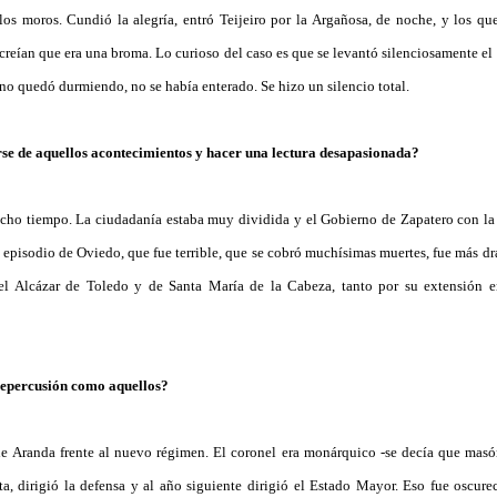
los moros. Cundió la alegría, entró Teijeiro por la Argañosa, de noche, y los que
 creían que era una broma. Lo curioso del caso es que se levantó silenciosamente el
ano quedó durmiendo, no se había enterado. Se hizo un silencio total.
arse de aquellos acontecimientos y hacer una lectura desapasionada?
cho tiempo. La ciudadanía estaba muy dividida y el Gobierno de Zapatero con la
e episodio de Oviedo, que fue terrible, que se cobró muchísimas muertes, fue más 
del Alcázar de Toledo y de Santa María de la Cabeza, tanto por su extensión 
repercusión como aquellos?
de Aranda frente al nuevo régimen. El coronel era monárquico -se decía que masón
sta, dirigió la defensa y al año siguiente dirigió el Estado Mayor. Eso fue oscu