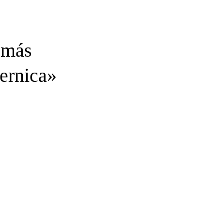
, más
ernica»