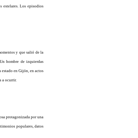
 estelares. Los episodios
 momentos y que salió de la
. Un hombre de izquierdas
a estado en Gijón, en actos
 a ocurrir.
rosa protagonizada por una
estimonios populares, datos