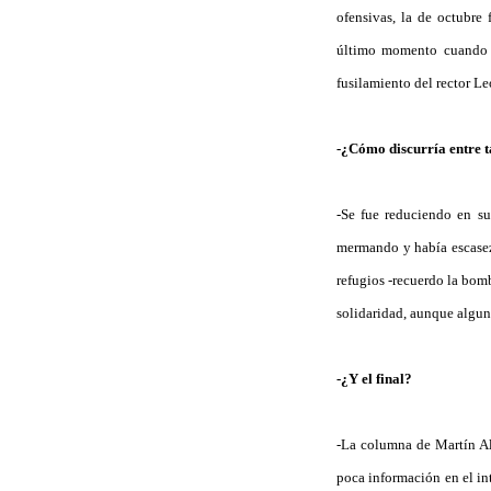
ofensivas, la de octubre
último momento cuando se
fusilamiento del rector L
-¿Cómo discurría entre t
-Se fue reduciendo en su
mermando y había escasez 
refugios -recuerdo la bom
solidaridad, aunque algun
-¿Y el final?
-La columna de Martín Alo
poca información en el int