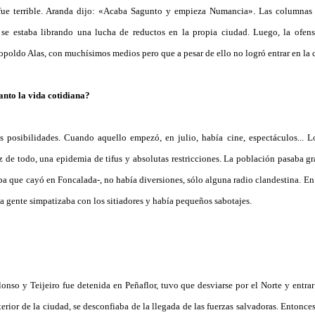
 fue terrible. Aranda dijo: «Acaba Sagunto y empieza Numancia». Las columnas 
 estaba librando una lucha de reductos en la propia ciudad. Luego, la ofensi
eopoldo Alas, con muchísimos medios pero que a pesar de ello no logró entrar en la 
anto la vida cotidiana?
s posibilidades. Cuando aquello empezó, en julio, había cine, espectáculos... L
de todo, una epidemia de tifus y absolutas restricciones. La población pasaba gr
ba que cayó en Foncalada-, no había diversiones, sólo alguna radio clandestina. En 
a gente simpatizaba con los sitiadores y había pequeños sabotajes.
nso y Teijeiro fue detenida en Peñaflor, tuvo que desviarse por el Norte y entra
erior de la ciudad, se desconfiaba de la llegada de las fuerzas salvadoras. Entonc