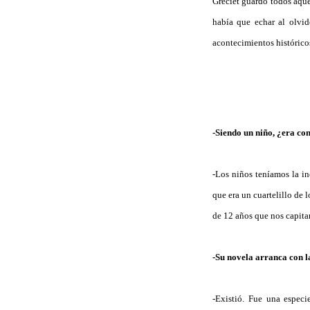
Greciet guardó todos aque
había que echar al olvid
acontecimientos histórico
-Siendo un niño, ¿era con
-Los niños teníamos la i
que era un cuartelillo de 
de 12 años que nos capita
-Su novela arranca con l
-Existió. Fue una espec