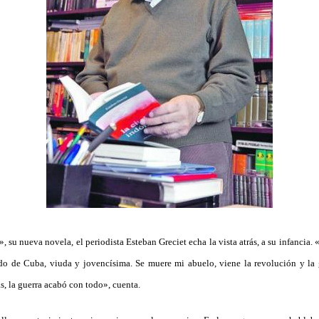
su nueva novela, el periodista Esteban Greciet echa la vista atrás, a su infancia.
do de Cuba, viuda y jovencísima. Se muere mi abuelo, viene la revolución y la g
as, la guerra acabó con todo», cuenta.