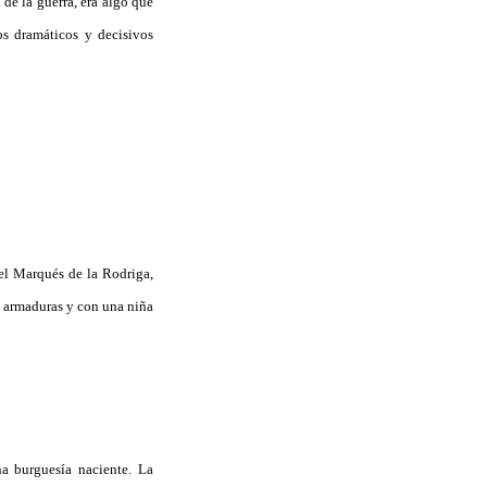
de la guerra, era algo que
os dramáticos y decisivos
el Marqués de la Rodriga,
as armaduras y con una niña
a burguesía naciente. La