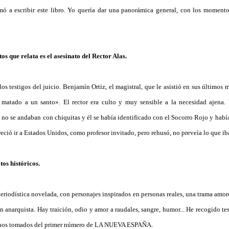
ó a escribir este libro. Yo quería dar una panorámica general, con los momentos
os que relata es el asesinato del Rector Alas.
s testigos del juicio. Benjamín Ortiz, el magistral, que le asistió en sus últimos
 matado a un santo». El rector era culto y muy sensible a la necesidad ajena
 no se andaban con chiquitas y él se había identificado con el Socorro Rojo y habí
freció ir a Estados Unidos, como profesor invitado, pero rehusó, no preveía lo que iba
tos históricos.
 periodística novelada, con personajes inspirados en personas reales, una trama amo
n anarquista. Hay traición, odio y amor a raudales, sangre, humor... He recogido t
lgunos tomados del primer número de LA NUEVA ESPAÑA.