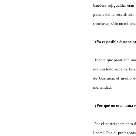
bandera rojigualda: eran 
puente del ferrocarril aún
trincheras, sólo un milici
-¿Ya es posible distanci
-Tendrá que pasar aún mu
revivió todo aquello. Est
de Guernica, el asedio 
mortandad.
-¿Por qué no tuvo tanta 
-Por el posicionamiento 
liberal. Fue el protagoni