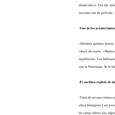
democrático. Eso me anim
iniciales son de película.
-Uno de los acontecimient
-Sabemos quiénes fueron lo
cárcel diciendo: «Habéis
republicano. Los militares
con la Pasionaria. Se le o
-Es un libro repleto de da
-Trata de ser una crónica
chica falangista y un jove
de cartas, libros, hay a