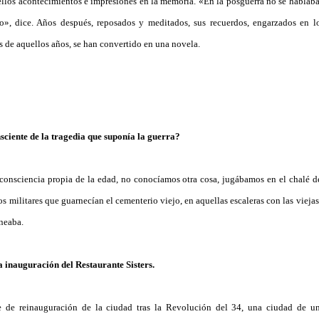
llos acontecimientos e impresiones en la memoria. «En la posguerra no se hablaba 
o», dice. Años después, reposados y meditados, sus recuerdos, engarzados en l
s de aquellos años, se han convertido en una novela.
sciente de la tragedia que suponía la guerra?
nconsciencia propia de la edad, no conocíamos otra cosa, jugábamos en el chalé d
los militares que guarnecían el cementerio viejo, en aquellas escaleras con las viej
neaba.
a inauguración del Restaurante Sisters.
ie de reinauguración de la ciudad tras la Revolución del 34, una ciudad de un