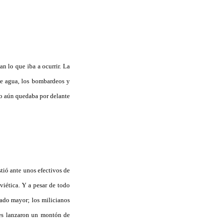
n lo que iba a ocurrir. La
 de agua, los bombardeos y
ero aún quedaba por delante
tió ante unos efectivos de
viética. Y a pesar de todo
tado mayor; los milicianos
ses lanzaron un montón de