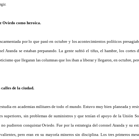
gir.
 de Oviedo como heroica.
scarmentada por lo que pasó en octubre y los acontecimientos políticos presagiaba
nel Aranda se estaban preparando. La gente sufrió el tifus, el hambre, los cortes
ticismo que llegaran las columnas que los iban a liberar y llegaron, en octubre, p
 calles de la ciudad.
estudia en academias militares de todo el mundo. Estuvo muy bien planeada y resis
eces superiores, sin problemas de suministros y que tenían el apoyo de la Unión So
 no pudieron conquistar Oviedo. Fue por la estrategia del coronel Aranda y su es
valientes, pero eran en su mayoría mineros sin disciplina. Los tres primeros me