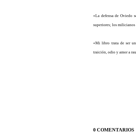
«La defensa de Oviedo se 
superiores; los milicianos
«Mi libro trata de ser u
traición, odio y amor a r
0 COMENTARIOS